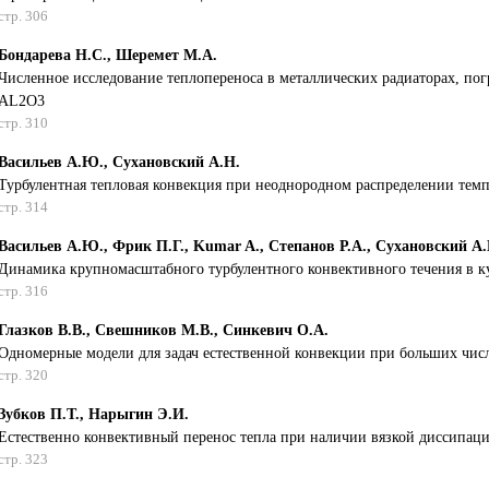
стр. 306
Бондарева Н.С., Шеремет М.А.
Численное исследование теплопереноса в металлических радиаторах, по
AL2O3
стр. 310
Васильев А.Ю., Сухановский А.Н.
Турбулентная тепловая конвекция при неоднородном распределении тем
стр. 314
Васильев А.Ю., Фрик П.Г., Kumar A., Степанов Р.А., Сухановский А
Динамика крупномасштабного турбулентного конвективного течения в к
стр. 316
Глазков В.В., Свешников М.В., Синкевич О.А.
Одномерные модели для задач естественной конвекции при больших числ
стр. 320
Зубков П.Т., Нарыгин Э.И.
Естественно конвективный перенос тепла при наличии вязкой диссипаци
стр. 323