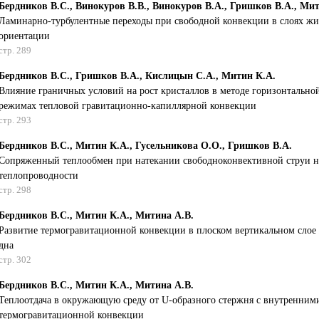
Бердников В.С., Винокуров В.В., Винокуров В.А., Гришков В.А., Ми
Ламинарно-турбулентные переходы при свободной конвекции в слоях жи
ориентации
стр. 289
Бердников В.С., Гришков В.А., Кислицын С.А., Митин К.А.
Влияние граничных условий на рост кристаллов в методе горизонтально
режимах тепловой гравитационно-капиллярной конвекции
стр. 293
Бердников В.С., Митин К.А., Гусельникова О.О., Гришков В.А.
Сопряженный теплообмен при натекании свободноконвективной струи н
теплопроводности
стр. 298
Бердников В.С., Митин К.А., Митина А.В.
Развитие термогравитационной конвекции в плоском вертикальном слое 
дна
стр. 302
Бердников В.С., Митин К.А., Митина А.В.
Теплоотдача в окружающую среду от U-образного стержня с внутренним
термогравитационной конвекции