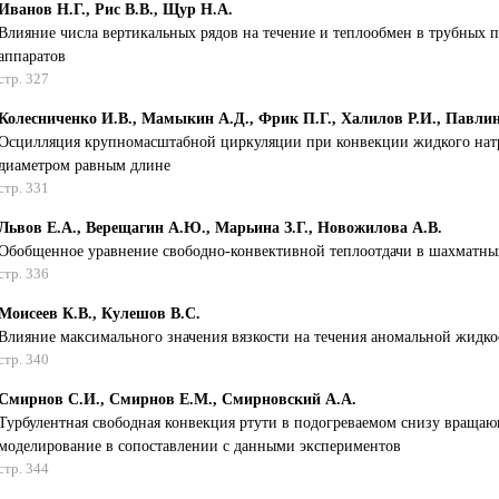
Иванов Н.Г., Рис В.В., Щур Н.А.
Влияние числа вертикальных рядов на течение и теплообмен в трубных 
аппаратов
стр. 327
Колесниченко И.В., Мамыкин А.Д., Фрик П.Г., Халилов Р.И., Павли
Осцилляция крупномасштабной циркуляции при конвекции жидкого нат
диаметром равным длине
стр. 331
Львов Е.А., Верещагин А.Ю., Марьина З.Г., Новожилова А.В.
Обобщенное уравнение свободно-конвективной теплоотдачи в шахматны
стр. 336
Моисеев К.В., Кулешов В.С.
Влияние максимального значения вязкости на течения аномальной жидкос
стр. 340
Смирнов С.И., Смирнов Е.М., Смирновский А.А.
Турбулентная свободная конвекция ртути в подогреваемом снизу враща
моделирование в сопоставлении с данными экспериментов
стр. 344