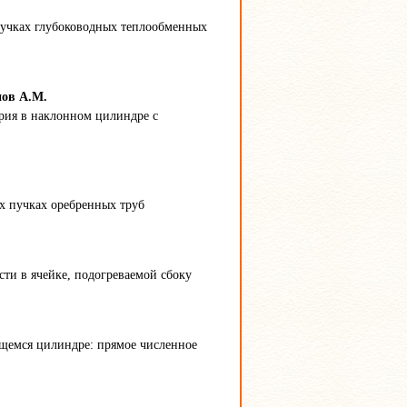
пучках глубоководных теплообменных
нов А.М.
рия в наклонном цилиндре с
х пучках оребренных труб
ти в ячейке, подогреваемой сбоку
ющемся цилиндре: прямое численное