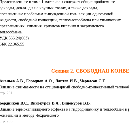
Представленные в томе 1 материалы содержат общие проблемные
доклады, докла- ды на круглых столах, а также доклады,
посвященные проблемам вынужденной кон- векции однофазной
жидкости, свободной конвекции, тепломассообмена при химических
превращениях, кипения, кризисов кипения и закризисного
теплообмена.
УДК 536.24(063)
ББК 22.365.55
Cекция 2. CВОБОДНАЯ КОНВ
Ананьев А.В., Городнов А.О., Лаптев И.В., Черкасов С.Г
Влияние сжимаемости на стационарный свободно-конвективный теплооб
стр. 281
Бердников В.С., Винокуров В.А., Винокуров В.В.
Влияние термокапиллярного эффекта на гидродинамику и теплообмен в
конвекции в методе Чохральского
стр. 285