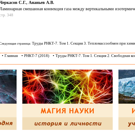
Черкасов С.Г., Ананьев А.В.
Ламинарная смешанная конвекция газа между вертикальными изотермич
стр. 348
Труды РНКТ-7. Том 1. Секция 3. Тепломассообмен при хим
Следующая страница:
•
Главная
•
РНКТ-7 (2018)
•
Труды РНКТ-7. Том 1. Секция 2. Cвободная к