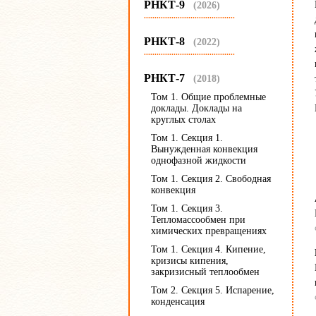
РНКТ-9
(2026)
...........................................
РНКТ-8
(2022)
...........................................
РНКТ-7
(2018)
Том 1. Общие проблемные
доклады. Доклады на
круглых столах
Том 1. Секция 1.
Вынужденная конвекция
однофазной жидкости
Том 1. Секция 2. Cвободная
конвекция
Том 1. Секция 3.
Тепломассообмен при
химических превращениях
Том 1. Секция 4. Кипение,
кризисы кипения,
закризисный теплообмен
Том 2. Секция 5. Испарение,
конденсация