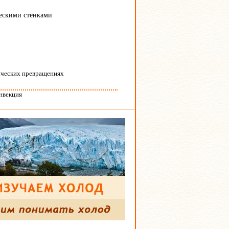
ескими стенками
ических превращениях
онвекция