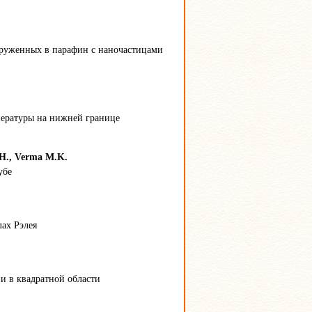
груженных в парафин с наночастицами
пературы на нижней границе
.Н., Verma M.K.
убе
ах Рэлея
и в квадратной области