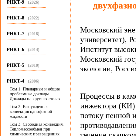
РНКТ-9
(2026)
двухфазн
...........................................
РНКТ-8
(2022)
...........................................
Московский эне
РНКТ-7
(2018)
университет), Р
...........................................
Институт высок
РНКТ-6
(2014)
...........................................
Московский гос
РНКТ-5
(2010)
экологии, Росси
...........................................
РНКТ-4
(2006)
Том 1. Пленарные и общие
проблемные доклады.
Процессы в кам
Доклады на круглых столах.
инжектора (КИ)
Том 2. Вынужденная
конвекция однофазной
потоку пенной 
жидкости
противодавлени
Том 3. Свободная конвекция.
Тепломассообмен при
течение скачком
химических превращениях