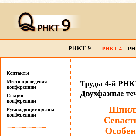
РНКТ-9
РНКТ-4
РН
Контакты
Место проведения
Труды 4-й РНКТ
конференции
Двухфазные те
Секции
конференции
Шпиль
Руководящие органы
конференции
Севаст
...........................................
Особен