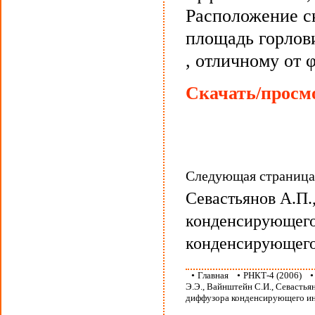
Расположение с
площадь горлов
, отличному от φ
Скачать/просмо
Следующая страниц
Севастьянов А.П.
конденсирующего
конденсирующего
•
Главная
•
РНКТ-4 (2006)
Э.Э., Вайнштейн С.И., Севастья
диффузора конденсирующего и