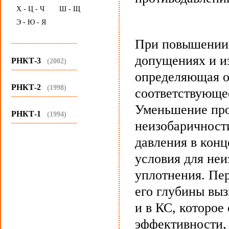
Х - Ц - Ч
Ш - Щ
Э - Ю - Я
При повышении 
...........................................
допущениях и и
РНКТ-3
(2002)
...........................................
определяющая о
РНКТ-2
(1998)
соответствующе
...........................................
Уменьшение про
РНКТ-1
(1994)
...........................................
неизобаричност
давления в конц
условия для неи
уплотнения. Пе
его глубины вы
и в КС, которое
эффективности,