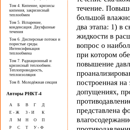
Том 4. Кипение, кризисы
течение. Повыш
кипения, закризисный
теплообмен
большой влажно
Том 5. Испарение,
два этапа: 1) в
конденсация. Двухфазные
течения
жидкости в рас
Том 6. Дисперсные потоки и
вопрос о наибол
пористые среды.
Интенсификация
при котором об
теплообмена
Том 7. Радиационный и
повышение давл
кризисный теплообмен.
Теплопроводность,
проанализирова
теплоизоляция
построенная на
Том 8. Молодёжная секция
допущениях, пр
Авторы РНКТ-4
противодавлени
А
Б
В
Г
Д
представлена ф
Е - Ж
З - И
К
влагосодержани
Л
М
Н
О
П
противодавлен
Р
С
Т
У - Ф