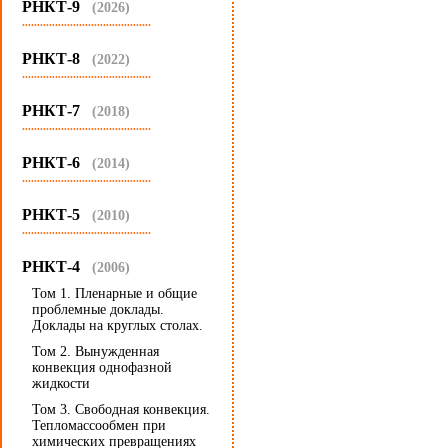
РНКТ-9
(2026)
...........................................
РНКТ-8
(2022)
...........................................
РНКТ-7
(2018)
...........................................
РНКТ-6
(2014)
...........................................
РНКТ-5
(2010)
...........................................
РНКТ-4
(2006)
Том 1. Пленарные и общие
проблемные доклады.
Доклады на круглых столах.
Том 2. Вынужденная
конвекция однофазной
жидкости
Том 3. Свободная конвекция.
Тепломассообмен при
химических превращениях