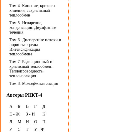
Том 4. Кипение, кризисы
кипения, закризисный
теплообмен
Том 5. Испарение,
конденсация. Двухфазные
течения
Том 6. Дисперсные потоки и
пористые среды.
Интенсификация
теплообмена
Том 7. Радиационный и
кризисный теплообмен.
Теплопроводность,
теплоизоляция
Том 8. Молодёжная секция
Авторы РНКТ-4
А
Б
В
Г
Д
Е - Ж
З - И
К
Л
М
Н
О
П
Р
С
Т
У - Ф