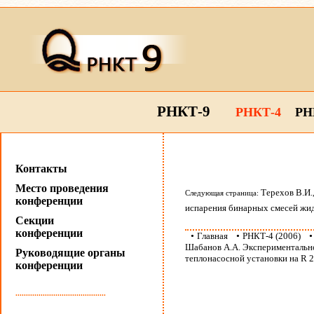
РНКТ-9
РНКТ-4
РН
Контакты
Место проведения
Терехов В.И.
Следующая страница:
конференции
испарения бинарных смесей жи
Секции
конференции
•
Главная
•
РНКТ-4 (2006)
Шабанов А.А. Экспериментально
Руководящие органы
теплонасосной установки на R 
конференции
...........................................