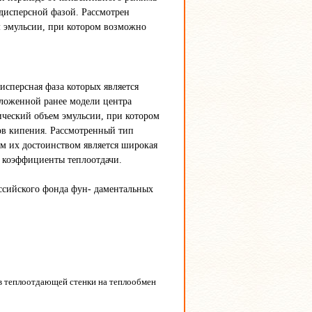
дисперсной фазой. Рассмотрен
 эмульсии, при котором возможно
сперсная фаза которых является
дложенной ранее модели центра
ический объем эмульсии, при котором
в кипения. Рассмотренный тип
м их достоинством является широкая
е коэффициенты теплоотдачи.
ссийского фонда фун- даментальных
ов теплоотдающей стенки на теплообмен