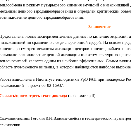
теплообмена к режиму пузырькового кипения эмульсий с низкокипящей 
механизм цепного зародышеобразования и определен критический объем
возникновение цепного зародышеобразования.
Заключение
Представлены новые экспериментальные данные по кипению эмульсий, ди
низкокипящей по сравнению с ее дисперсионной средой. На основе пре
кипения рассмотрен механизм активации центров кипения, найден крит
возможно возникновение цепной активации низкотемпературных центро
теплоносителей является одним из наиболее эффективных. Самым важны
область пузырькового кипения, в которой наблюдаются наиболее высоки
Работа выполнена в Институте теплофизики УрО РАН при поддержке Ро
исследований – проект 03-02-16937.
Скачать/просмотреть текст доклада
(в формате pdf)
Гогонин И.И. Влияние свойств и геометрических параметр
Следующая страница:
при кипении