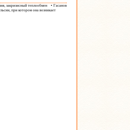
ния, закризисный теплообмен
•
Гасанов
льсии, при котором она возникает