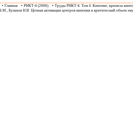
•
Главная
•
РНКТ-4 (2006)
•
Труды РНКТ-4. Том 4. Кипение, кризисы кипе
Б.М., Буланов Н.В. Цепная активация центров кипения и критический объем эму