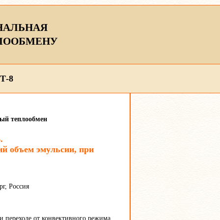
НАЛЬНАЯ
ЛООБМЕНУ
Т-8
ный теплообмен
.
ий объем эмульсии, при
рг, Россия
 переходе от конвективного режима