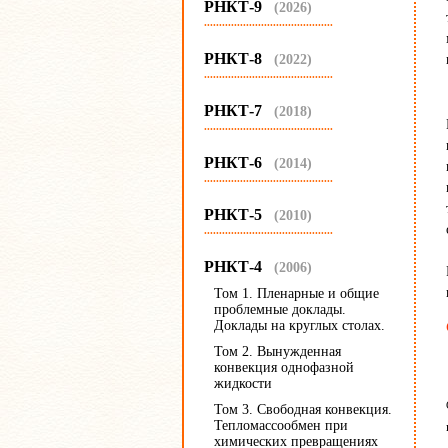
РНКТ-9
(2026)
...........................................
РНКТ-8
(2022)
...........................................
РНКТ-7
(2018)
...........................................
РНКТ-6
(2014)
...........................................
РНКТ-5
(2010)
...........................................
РНКТ-4
(2006)
Том 1. Пленарные и общие
проблемные доклады.
Доклады на круглых столах.
Том 2. Вынужденная
конвекция однофазной
жидкости
Том 3. Свободная конвекция.
Тепломассообмен при
химических превращениях