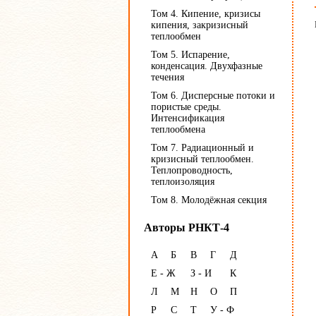
Том 4. Кипение, кризисы
кипения, закризисный
теплообмен
Том 5. Испарение,
конденсация. Двухфазные
течения
Том 6. Дисперсные потоки и
пористые среды.
Интенсификация
теплообмена
Том 7. Радиационный и
кризисный теплообмен.
Теплопроводность,
теплоизоляция
Том 8. Молодёжная секция
Авторы РНКТ-4
А
Б
В
Г
Д
Е - Ж
З - И
К
Л
М
Н
О
П
Р
С
Т
У - Ф