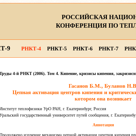
РОССИЙСКАЯ НАЦИО
КОНФЕРЕНЦИЯ ПО ТЕП
Т-9
РНКТ-4
РНКТ-5
РНКТ-6
РНКТ-7
РНК
Труды 4-й РНКТ (2006). Том 4. Кипение, кризисы кипения, закризис
Гасанов Б.М., Буланов Н.В
Цепная активация центров кипения и критическ
котором она возникает
Институт теплофизики УрО РАН, г. Екатеринбург, Россия
Уральский государственный университет путей сообщения, г. Екатеринбу
Аннотация
Продолжено изучение механизма цепной активации центров кипения при