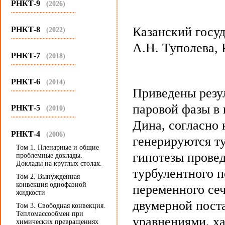
РНКТ-9
(2026)
...........................................
Казанский госу
РНКТ-8
(2022)
...........................................
А.Н. Туполева, 
РНКТ-7
(2018)
...........................................
РНКТ-6
(2014)
Приведены резу
...........................................
паровой фазы в
РНКТ-5
(2010)
...........................................
Дина, согласно 
РНКТ-4
(2006)
генерируются т
Том 1. Пленарные и общие
гипотезы прове
проблемные доклады.
Доклады на круглых столах.
турбулентного п
Том 2. Вынужденная
конвекция однофазной
переменного сеч
жидкости
двумерной пост
Том 3. Свободная конвекция.
Тепломассообмен при
уравнениями, х
химических превращениях