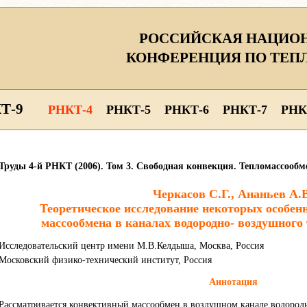
РОССИЙСКАЯ НАЦИО
КОНФЕРЕНЦИЯ ПО ТЕП
Т-9
РНКТ-4
РНКТ-5
РНКТ-6
РНКТ-7
РНК
Труды 4-й РНКТ (2006). Том 3. Свободная конвекция. Тепломассооб
Черкасов С.Г., Ананьев А.
Теоретическое исследование некоторых особен
массообмена в каналах водородно- воздушного
Исследовательский центр имени М.В.Келдыша, Москва, Россия
Московский физико-технический институт, Россия
Аннотация
Рассматривается конвективный массообмен в воздушном канале водород