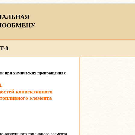
НАЛЬНАЯ
ЛООБМЕНУ
Т-8
мен при химических превращениях
В.
ностей конвективного
 топливного элемента
но-воздушного топливного элемента.