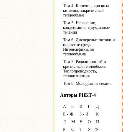
Том 4. Кипение, кризисы
кипения, закризисный
теплообмен
Том 5. Испарение,
конденсация. Двухфазные
течения
Том 6. Дисперсные потоки и
пористые среды.
Интенсификация
теплообмена
Том 7. Радиационный и
кризисный теплообмен.
Теплопроводность,
теплоизоляция
Том 8. Молодёжная секция
Авторы РНКТ-4
А
Б
В
Г
Д
Е - Ж
З - И
К
Л
М
Н
О
П
Р
С
Т
У - Ф