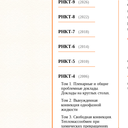
РНКТ-9
(2026)
...........................................
РНКТ-8
(2022)
...........................................
РНКТ-7
(2018)
...........................................
РНКТ-6
(2014)
...........................................
РНКТ-5
(2010)
...........................................
РНКТ-4
(2006)
Том 1. Пленарные и общие
проблемные доклады.
Доклады на круглых столах.
Том 2. Вынужденная
конвекция однофазной
жидкости
Том 3. Свободная конвекция.
Тепломассообмен при
химических превращениях