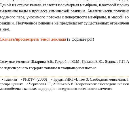
Одной из стенок канала является полимерная мембрана, в которой проис
выделение воды в процессе химической реакции. Аналитически получен
водяного пара, уносимого потоком с поверхности мембраны, и массой во
реакции. Полученное решение не предполагает существенных ограничени
в нём.
Скачать/просмотреть текст доклада
(в формате pdf)
Шадрина А.Б., Голдобин Ю.М., Павлюк Е.Ю., Ясников Г.П.
Следующая страница:
полидисперсного твердого топлива в стационарном потоке
•
Главная
•
РНКТ-4 (2006)
•
Труды РНКТ-4. Том 3. Свободная конвекция.
превращениях
•
Черкасов С.Г., Ананьев А.В. Теоретическое исследование н
массообмена в каналах водородно- воздушного топливного элемента