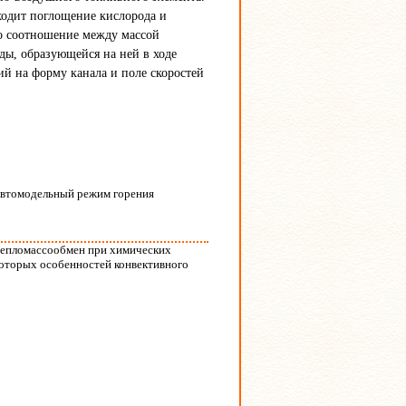
ходит поглощение кислорода и
о соотношение между массой
ды, образующейся на ней в ходе
й на форму канала и поле скоростей
 Автомодельный режим горения
 Тепломассообмен при химических
екоторых особенностей конвективного