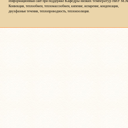
Кафедры низких температур НИУ МЭ
Информационный сайт при поддержке
Конвекция, теплообмен, тепломассообмен, кипение, испарение, конденсация,
двухфазные течения, теплопроводность, теплоизоляция.