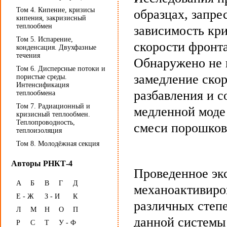
Том 4. Кипение, кризисы
образцах, запр
кипения, закризисный
теплообмен
зависимость кри
Том 5. Испарение,
скорости фронта
конденсация. Двухфазные
течения
Обнаружено не 
Том 6. Дисперсные потоки и
замедление скор
пористые среды.
Интенсификация
разбавления и с
теплообмена
Том 7. Радиационный и
медленной моде
кризисный теплообмен.
Теплопроводность,
смеси порошков
теплоизоляция
Том 8. Молодёжная секция
Авторы РНКТ-4
Проведенное эк
А
Б
В
Г
Д
механоактивиро
Е - Ж
З - И
К
различных степе
Л
М
Н
О
П
данной системы 
Р
С
Т
У - Ф