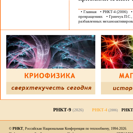
•
Главная
•
РНКТ-4 (2006)
превращениях
•
Гринчук П.С.,
разбавленных механоактивирова
РНКТ-9
(2026)
РНКТ-4
РНКТ
(2006)
РНКТ
©
, Российская Национальная Конференция по теплообмену, 1994-2026.