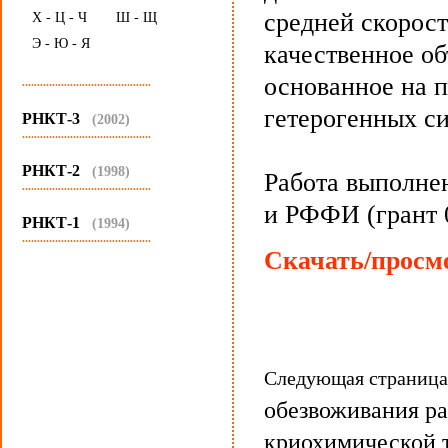
средней скорос
Х - Ц - Ч
Ш - Щ
Э - Ю - Я
качественное о
основанное на 
...........................................
гетерогенных си
РНКТ-3
(2002)
...........................................
РНКТ-2
(1998)
Работа выполне
...........................................
и РФФИ (грант 
РНКТ-1
(1994)
...........................................
Скачать/просмо
Следующая страниц
обезвоживания ра
криохимической 