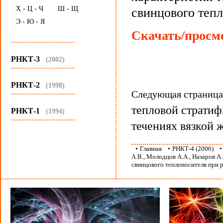
Х - Ц - Ч
Ш - Щ
свинцового тепл
Э - Ю - Я
Скачать/просмо
...........................................
РНКТ-3
(2002)
...........................................
РНКТ-2
(1998)
Следующая страниц
...........................................
тепловой стратиф
РНКТ-1
(1994)
...........................................
течениях вязкой 
•
Главная
•
РНКТ-4 (2006)
А.В., Молодцов А.А., Назаров А
свинцового теплоносителя при 