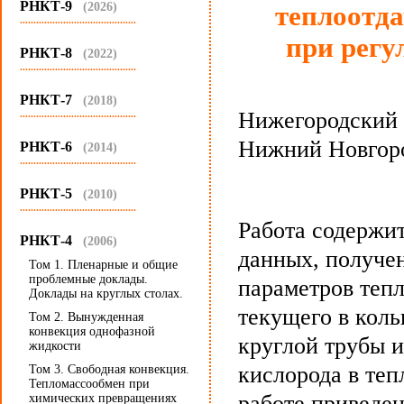
РНКТ-9
(2026)
теплоотда
...........................................
при регу
РНКТ-8
(2022)
...........................................
РНКТ-7
(2018)
Нижегородский 
...........................................
Нижний Новгоро
РНКТ-6
(2014)
...........................................
РНКТ-5
(2010)
...........................................
Работа содержи
РНКТ-4
(2006)
данных, получе
Том 1. Пленарные и общие
проблемные доклады.
параметров тепл
Доклады на круглых столах.
текущего в коль
Том 2. Вынужденная
конвекция однофазной
круглой трубы 
жидкости
кислорода в теп
Том 3. Свободная конвекция.
Тепломассообмен при
работе приведе
химических превращениях