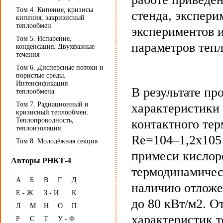
Том 4. Кипение, кризисы
стенда, экспери
кипения, закризисный
теплообмен
экспериментов 
Том 5. Испарение,
параметров тепл
конденсация. Двухфазные
течения
Том 6. Дисперсные потоки и
пористые среды.
Интенсификация
В результате п
теплообмена
Том 7. Радиационный и
характеристики 
кризисный теплообмен.
Теплопроводность,
контактного тер
теплоизоляция
Re=104–1,2х105
Том 8. Молодёжная секция
примеси кислор
Авторы РНКТ-4
термодинамичес
А
Б
В
Г
Д
наличию отложе
Е - Ж
З - И
К
до 80 кВт/м2. О
Л
М
Н
О
П
характеристик т
Р
С
Т
У - Ф