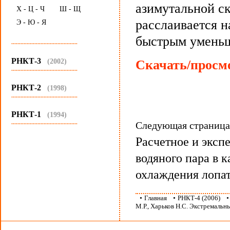
азимутальной ск
Х - Ц - Ч
Ш - Щ
расслаивается н
Э - Ю - Я
быстрым уменьш
...........................................
РНКТ-3
(2002)
Скачать/просмо
...........................................
РНКТ-2
(1998)
...........................................
РНКТ-1
(1994)
...........................................
Следующая страниц
Расчетное и эксп
водяного пара в 
охлаждения лопа
•
Главная
•
РНКТ-4 (2006)
М.Р., Харьков Н.С. Экстремальн