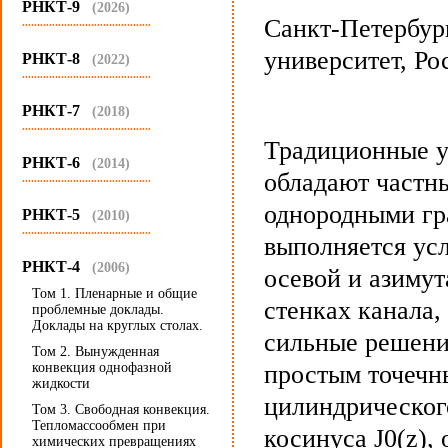
РНКТ-9
(2026)
Санкт-Петербур
...........................................
университет, Ро
РНКТ-8
(2022)
...........................................
РНКТ-7
(2018)
...........................................
Традиционные у
РНКТ-6
(2014)
обладают частн
...........................................
однородными гр
РНКТ-5
(2010)
...........................................
выполняется ус
РНКТ-4
(2006)
осевой и азимут
Том 1. Пленарные и общие
стенках канала,
проблемные доклады.
Доклады на круглых столах.
сильные решени
Том 2. Вынужденная
конвекция однофазной
простым точечн
жидкости
цилиндрического
Том 3. Свободная конвекция.
Тепломассообмен при
косинуса J0(z)
химических превращениях