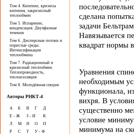
последовательн
Том 4. Кипение, кризисы
кипения, закризисный
сделана попытк
теплообмен
Том 5. Испарение,
задачи Бельтрам
конденсация. Двухфазные
течения
Навязывается п
Том 6. Дисперсные потоки и
квадрат нормы в
пористые среды.
Интенсификация
теплообмена
Том 7. Радиационный и
кризисный теплообмен.
Уравнения спин
Теплопроводность,
теплоизоляция
необходимым ус
Том 8. Молодёжная секция
функционала, и
Авторы РНКТ-4
вихря. В услови
А
Б
В
Г
Д
существенно мен
Е - Ж
З - И
К
условие миниму
Л
М
Н
О
П
минимума на ск
Р
С
Т
У - Ф