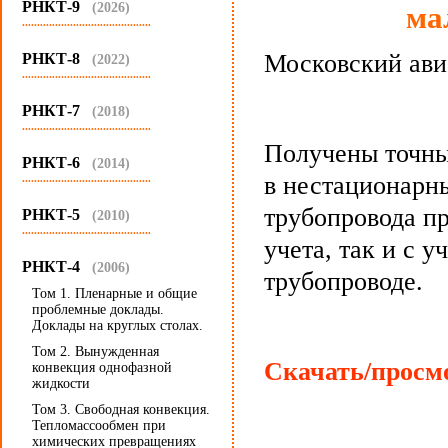
РНКТ-9
(2026)
ма
...........................................
Московский ави
РНКТ-8
(2022)
...........................................
РНКТ-7
(2018)
...........................................
Получены точны
РНКТ-6
(2014)
в нестационарн
...........................................
трубопровода пр
РНКТ-5
(2010)
...........................................
учета, так и с 
РНКТ-4
(2006)
трубопроводе.
Том 1. Пленарные и общие
проблемные доклады.
Доклады на круглых столах.
Том 2. Вынужденная
Скачать/просмо
конвекция однофазной
жидкости
Том 3. Свободная конвекция.
Тепломассообмен при
химических превращениях