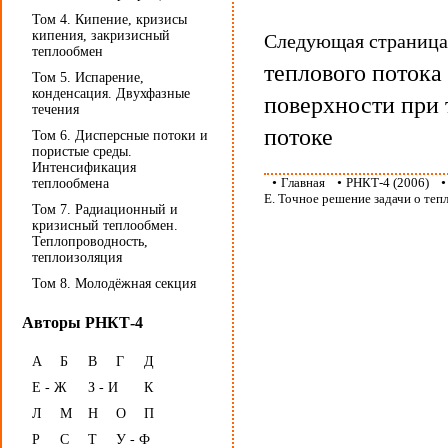
Том 4. Кипение, кризисы
кипения, закризисный
Следующая страниц
теплообмен
теплового поток
Том 5. Испарение,
конденсация. Двухфазные
поверхности при 
течения
потоке
Том 6. Дисперсные потоки и
пористые среды.
Интенсификация
•
Главная
•
РНКТ-4 (2006)
теплообмена
Е. Точное решение задачи о теп
Том 7. Радиационный и
кризисный теплообмен.
Теплопроводность,
теплоизоляция
Том 8. Молодёжная секция
Авторы РНКТ-4
А
Б
В
Г
Д
Е - Ж
З - И
К
Л
М
Н
О
П
Р
С
Т
У - Ф