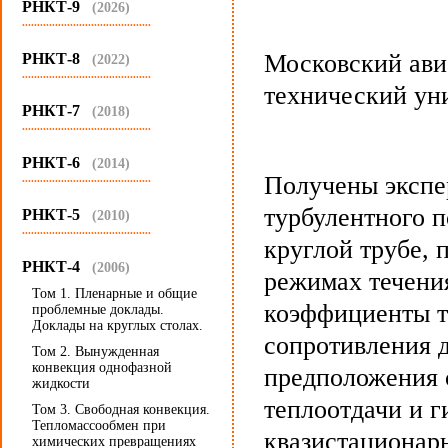
РНКТ-9
(2026)
...........................................
Московский ави
РНКТ-8
(2022)
...........................................
технический уни
РНКТ-7
(2018)
...........................................
РНКТ-6
(2014)
Получены экспе
...........................................
турбулентного п
РНКТ-5
(2010)
...........................................
круглой трубе,
РНКТ-4
(2006)
режимах течени
Том 1. Пленарные и общие
коэффициенты т
проблемные доклады.
Доклады на круглых столах.
сопротивления 
Том 2. Вынужденная
конвекция однофазной
предположения 
жидкости
теплоотдачи и г
Том 3. Свободная конвекция.
Тепломассообмен при
квазистационар
химических превращениях