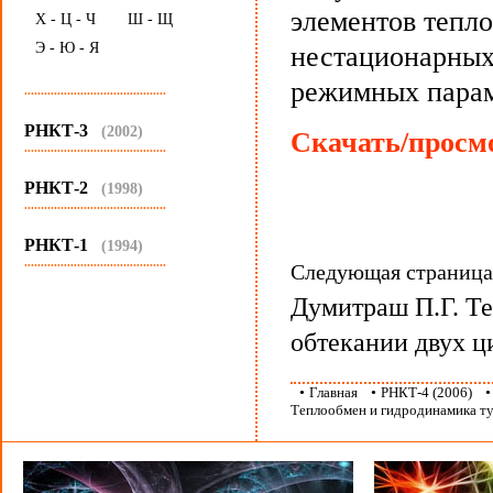
элементов тепл
Х - Ц - Ч
Ш - Щ
Э - Ю - Я
нестационарных
режимных парам
...........................................
РНКТ-3
(2002)
Скачать/просмо
...........................................
РНКТ-2
(1998)
...........................................
РНКТ-1
(1994)
...........................................
Следующая страниц
Думитраш П.Г. Т
обтекании двух ц
•
Главная
•
РНКТ-4 (2006)
Теплообмен и гидродинамика ту