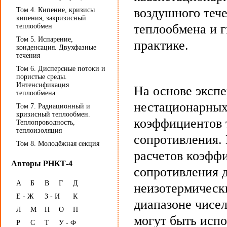
воздушного теч
Том 4. Кипение, кризисы
кипения, закризисный
теплообмена и 
теплообмен
Том 5. Испарение,
практике.
конденсация. Двухфазные
течения
Том 6. Дисперсные потоки и
пористые среды.
Интенсификация
На основе эксп
теплообмена
нестационарных
Том 7. Радиационный и
кризисный теплообмен.
коэффициентов 
Теплопроводность,
теплоизоляция
сопротивления.
Том 8. Молодёжная секция
расчетов коэфф
Авторы РНКТ-4
сопротивления д
А
Б
В
Г
Д
неизотермическ
Е - Ж
З - И
К
диапазоне чисе
Л
М
Н
О
П
могут быть исп
Р
С
Т
У - Ф