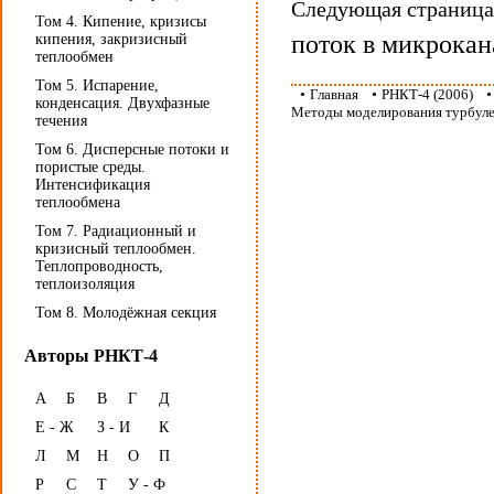
Следующая страниц
Том 4. Кипение, кризисы
поток в микрокан
кипения, закризисный
теплообмен
Том 5. Испарение,
•
Главная
•
РНКТ-4 (2006)
конденсация. Двухфазные
Методы моделирования турбуле
течения
Том 6. Дисперсные потоки и
пористые среды.
Интенсификация
теплообмена
Том 7. Радиационный и
кризисный теплообмен.
Теплопроводность,
теплоизоляция
Том 8. Молодёжная секция
Авторы РНКТ-4
А
Б
В
Г
Д
Е - Ж
З - И
К
Л
М
Н
О
П
Р
С
Т
У - Ф