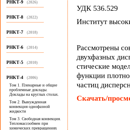
РНКТ-9
(2026)
УДК 536.529
...........................................
РНКТ-8
(2022)
Институт высок
...........................................
РНКТ-7
(2018)
...........................................
Рассмотрены со
РНКТ-6
(2014)
...........................................
двухфазных дис
РНКТ-5
(2010)
стические моде
...........................................
функции плотно
РНКТ-4
(2006)
частиц дисперс
Том 1. Пленарные и общие
проблемные доклады.
Доклады на круглых столах.
Скачать/просмо
Том 2. Вынужденная
конвекция однофазной
жидкости
Том 3. Свободная конвекция.
Тепломассообмен при
химических превращениях