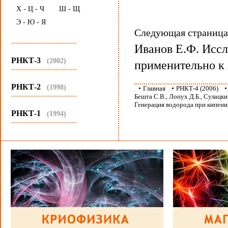
Х - Ц - Ч
Ш - Щ
Э - Ю - Я
Следующая страниц
...........................................
Иванов Е.Ф. Иссл
РНКТ-3
(2002)
применительно к 
...........................................
РНКТ-2
(1998)
•
Главная
•
РНКТ-4 (2006)
...........................................
Бешта С.В., Лопух Д.Б., Сулацк
Генерация водорода при кипени
РНКТ-1
(1994)
...........................................