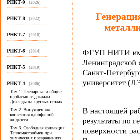
РНКТ-9
(2026)
...........................................
Генераци
РНКТ-8
(2022)
...........................................
металли
РНКТ-7
(2018)
...........................................
РНКТ-6
ФГУП НИТИ им. 
(2014)
...........................................
Ленинградской о
РНКТ-5
(2010)
Санкт-Петербур
...........................................
университет (Л
РНКТ-4
(2006)
Том 1. Пленарные и общие
проблемные доклады.
Доклады на круглых столах.
В настоящей ра
Том 2. Вынужденная
конвекция однофазной
результаты по г
жидкости
Том 3. Свободная конвекция.
поверхности ра
Тепломассообмен при
химических превращениях