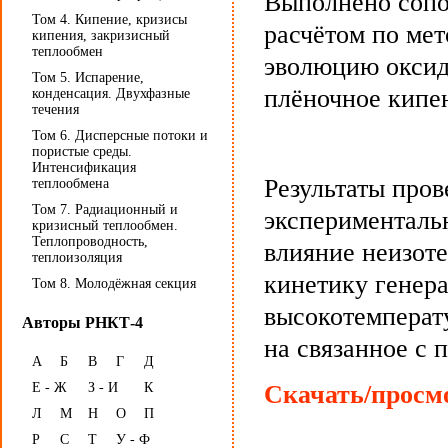
Выполнено сопо
Том 4. Кипение, кризисы
расчётом по ме
кипения, закризисный
теплообмен
эволюцию оксид
Том 5. Испарение,
плёночное кипен
конденсация. Двухфазные
течения
Том 6. Дисперсные потоки и
пористые среды.
Интенсификация
Результаты про
теплообмена
Том 7. Радиационный и
эксперименталь
кризисный теплообмен.
Теплопроводность,
влияние неизот
теплоизоляция
кинетику генер
Том 8. Молодёжная секция
высокотемперат
Авторы РНКТ-4
на связанное с 
А
Б
В
Г
Д
Е - Ж
З - И
К
Скачать/просмо
Л
М
Н
О
П
Р
С
Т
У - Ф