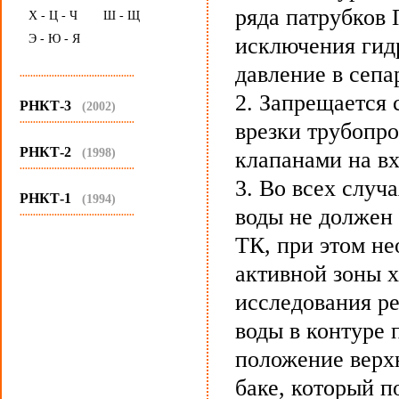
ряда патрубков 
Х - Ц - Ч
Ш - Щ
Э - Ю - Я
исключения гидр
давление в сепа
...........................................
2. Запрещается 
РНКТ-3
(2002)
...........................................
врезки трубопр
РНКТ-2
(1998)
клапанами на вх
...........................................
3. Во всех слу
РНКТ-1
(1994)
воды не должен 
...........................................
ТК, при этом н
активной зоны х
исследования р
воды в контуре 
положение верх
баке, который 