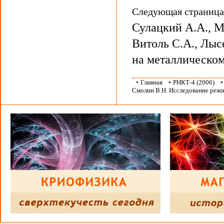
Следующая страниц
Сулацкий А.А., М
Витоль С.А., Лыс
на металлическо
•
Главная
•
РНКТ-4 (2006)
Смолин В.Н. Исследование реж