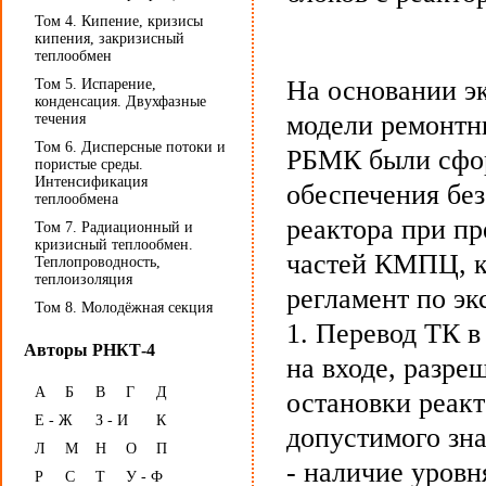
Том 4. Кипение, кризисы
кипения, закризисный
теплообмен
На основании э
Том 5. Испарение,
конденсация. Двухфазные
модели ремонтн
течения
Том 6. Дисперсные потоки и
РБМК были сфор
пористые среды.
Интенсификация
обеспечения без
теплообмена
реактора при п
Том 7. Радиационный и
кризисный теплообмен.
частей КМПЦ, к
Теплопроводность,
теплоизоляция
регламент по э
Том 8. Молодёжная секция
1. Перевод ТК в
Авторы РНКТ-4
на входе, разре
А
Б
В
Г
Д
остановки реак
Е - Ж
З - И
К
допустимого зн
Л
М
Н
О
П
- наличие уровн
Р
С
Т
У - Ф