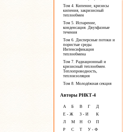
Том 4. Кипение, кризисы
кипения, закризисный
теплообмен
Том 5. Испарение,
конденсация. Двухфазные
течения
Том 6. Дисперсные потоки и
пористые среды.
Интенсификация
теплообмена
Том 7. Радиационный и
кризисный теплообмен.
Теплопроводность,
теплоизоляция
Том 8. Молодёжная секция
Авторы РНКТ-4
А
Б
В
Г
Д
Е - Ж
З - И
К
Л
М
Н
О
П
Р
С
Т
У - Ф