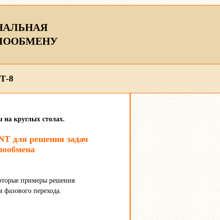
НАЛЬНАЯ
ЛООБМЕНУ
Т-8
 на круглых столах.
T для решения задач
лообмена
которые примеры решения
 фазового перехода.