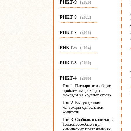
РНКТ-9
(2026)
...........................................
РНКТ-8
(2022)
...........................................
РНКТ-7
(2018)
...........................................
РНКТ-6
(2014)
...........................................
РНКТ-5
(2010)
...........................................
РНКТ-4
(2006)
Том 1. Пленарные и общие
проблемные доклады.
Доклады на круглых столах.
Том 2. Вынужденная
конвекция однофазной
жидкости
Том 3. Свободная конвекция.
Тепломассообмен при
химических превращениях