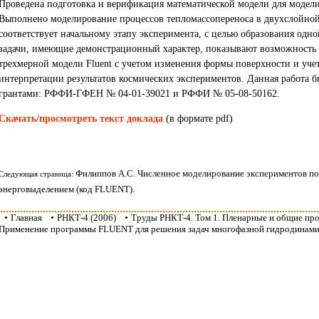
Проведена подготовка и верификация математической модели для модел
Выполнено моделирование процессов тепломассопереноса в двухслойной
соответствует начальному этапу эксперимента, с целью образования одно
задачи, имеющие демонстрационный характер, показывают возможность
трехмерной модели Fluent с учетом изменения формы поверхности и учет
интерпретации результатов космических экспериментов. Данная работа
грантами: РФФИ-ГФЕН № 04-01-39021 и РФФИ № 05-08-50162.
Скачать/просмотреть текст доклада
(в формате pdf)
Филиппов А.С. Численное моделирование экспериментов по
Следующая страница:
энерговыделением (код FLUENT).
•
Главная
•
РНКТ-4 (2006)
•
Труды РНКТ-4. Том 1. Пленарные и общие пр
Применение программы FLUENT для решения задач многофазной гидродинами